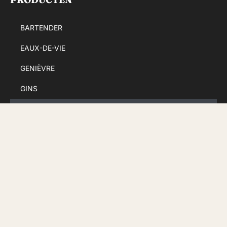
BARTENDER
EAUX-DE-VIE
GENIÈVRE
GINS
LIQUEURS
RHUM
SPECIALITEIT KANT-EN-KLAAR
WHISKY &AMP; VINTAGE
DE STOKERIJ
Algemene verkoopvoorwaarden