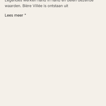
Légendes werken hand in hand en delen dezelfde
waarden. Bière Villée is ontstaan uit
Lees meer "