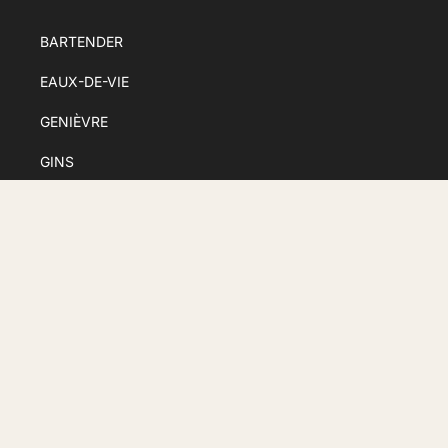
BARTENDER
EAUX-DE-VIE
GENIÈVRE
GINS
LIQUEURS
RHUM
SPÉCIALITÉ READY TO SERVE
WHISKY & VINTAGE
LA DISTILLERIE
Conditions générales de vente
Politique de confidentialité