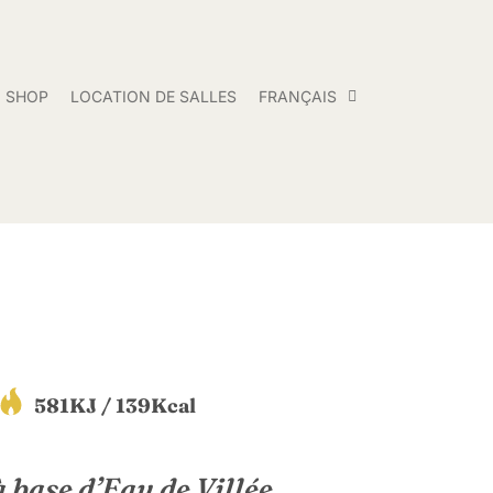
SHOP
LOCATION DE SALLES
FRANÇAIS
581KJ / 139Kcal
reated by The Icon Z
rom the Noun Project
à base d’Eau de Villée