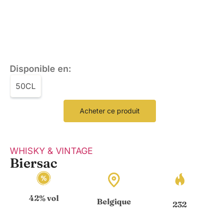
Disponible en:
50CL
Acheter ce produit
WHISKY & VINTAGE
Biersac
42% vol
Created by The Icon Z
Belgique
from the Noun Project
232